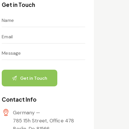
Get in Touch
Contact Info
Germany —
785 15h Street, Office 478
Berlin, De 81566