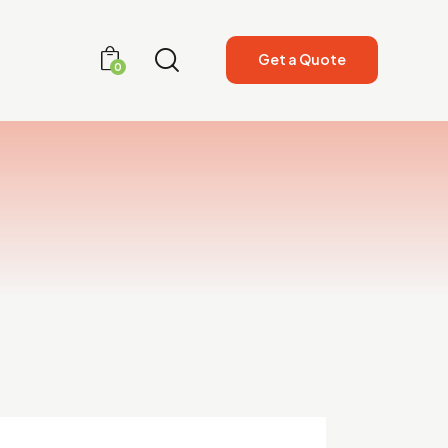
Get a Quote
0