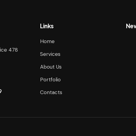
Links
New
Home
fice 478
Services
About Us
Portfolio
9
Contacts